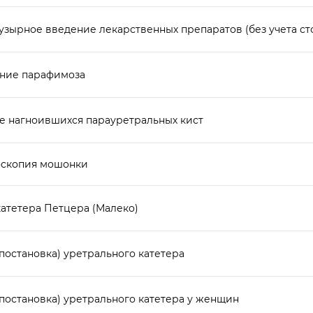
узырное введение лекарственных препаратов (без учета ст
ние парафимоза
е нагноившихся парауретральных кист
скопия мошонки
катетера Петцера (Малеко)
постановка) уретрального катетера
(постановка) уретрального катетера у женщин