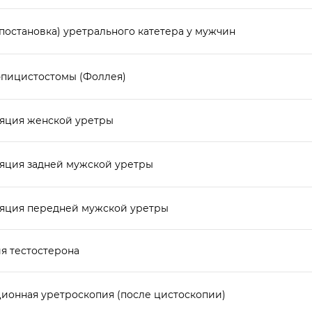
постановка) уретрального катетера у мужчин
эпицистостомы (Фоллея)
яция женской уретры
яция задней мужской уретры
яция передней мужской уретры
я тестостерона
ионная уретроскопия (после цистоскопии)