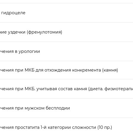
 гидроцеле
ние уздечки (френулотомия)
ечения в урологии
ечения при МКБ для отхождения конкремента (камня)
чения при МКБ. учитывая состав камня (диета. физиотерапи
ечения при мужском бесплодии
чения простатита 1-й категории сложности (10 пр.)