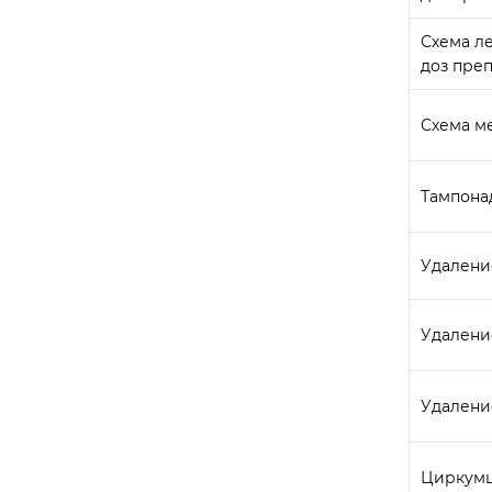
Схема л
доз преп
Схема м
Тампона
Удаление
Удалени
Удалени
Циркумц