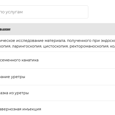
вание
ическое исследование материала. полученного при эндоск
копия. ларингоскопия. цистоскопия. ректороманоскопия. к
 семенного канатика
ание уретры
азка из уретры
авернозная инъекция