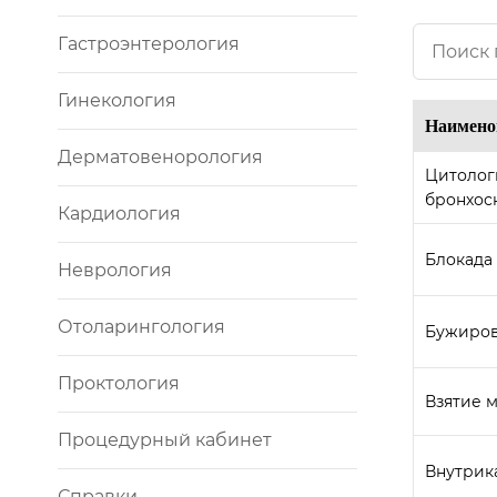
Гастроэнтерология
Гинекология
Наимено
Дерматовенорология
Цитолог
бронхос
Кардиология
Блокада
Неврология
Отоларингология
Бужиров
Проктология
Взятие м
Процедурный кабинет
Внутрик
Справки