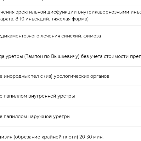
ечения эректильной дисфункции внутрикавернозными инъ
арата. 8-10 инъекций. тяжелая форма)
едикаментозного лечения синехий. фимоза
да уретры (Тампон по Вышкевичу) без учета стоимости пре
 инородных тел с (из) урологических органов
е папиллом внутренней уретры
е папиллом наружной уретры
изия (обрезание крайней плоти) 20-30 мин.