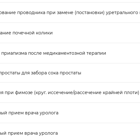
ование проводника при замене (постановки) уретрального 
ание почечной колики
 приапизма после медикаментозной терапии
ростаты для забора сока простаты
я при фимозе (круг. иссечение/рассечение крайней плоти)
ый прием врача уролога
ый прием врача уролога