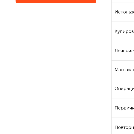
Использ
Купиров
Лечение
Массаж п
Операци
Первичн
Повторн