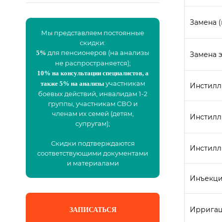
Замена (
Мы представляем постоянные
скидки:
для пенсионеров (на анализы
5%
Замена 
не распространяется);
10% на консультации специалистов, а
участникам
также 5% на анализы
Инстилл
боевых действий, инвалидам 1-2
группы, участникам СВО и
членам их семей (детям,
Инстилл
супругам);
Скидки подтверждаются
Инстилл
соответствующими документами
и материалами
Инъекци
Ирригац
ЗАПИСАТЬСЯ