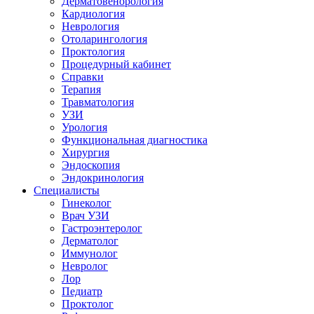
Дерматовенорология
Кардиология
Неврология
Отоларингология
Проктология
Процедурный кабинет
Справки
Терапия
Травматология
УЗИ
Урология
Функциональная диагностика
Хирургия
Эндоскопия
Эндокринология
Специалисты
Гинеколог
Врач УЗИ
Гастроэнтеролог
Дерматолог
Иммунолог
Невролог
Лор
Педиатр
Проктолог