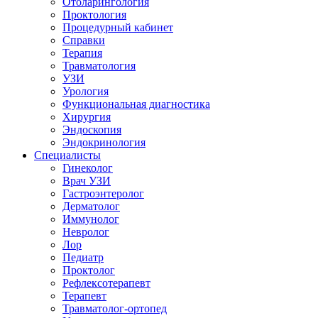
Отоларингология
Проктология
Процедурный кабинет
Справки
Терапия
Травматология
УЗИ
Урология
Функциональная диагностика
Хирургия
Эндоскопия
Эндокринология
Специалисты
Гинеколог
Врач УЗИ
Гастроэнтеролог
Дерматолог
Иммунолог
Невролог
Лор
Педиатр
Проктолог
Рефлексотерапевт
Терапевт
Травматолог-ортопед